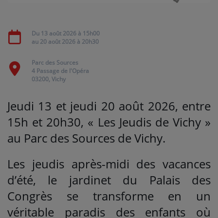
Médias
Du
13 août 2026
à 15h00
au
20 août 2026
à 20h30
PODCASTS
Parc des Sources
4 Passage de l'Opéra
Agenda
03200, Vichy
Jeudi 13 et jeudi 20 août 2026, entre
Titres diffusés
15h et 20h30, « Les Jeudis de Vichy »
au Parc des Sources de Vichy.
Se connecter
Les jeudis après-midi des vacances
d’été, le jardinet du Palais des
Congrès se transforme en un
véritable paradis des enfants où