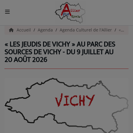
ACCUEIL
Accueil
Agenda
Agenda Culturel de l'Allier
« Les Jeudis de Vichy » au Parc des Sources de Vichy - du 9 juillet au 20 Août 2026
« LES JEUDIS DE VICHY » AU PARC DES
Actualités
SOURCES DE VICHY - DU 9 JUILLET AU
20 AOÛT 2026
INFOS - ALLIER
AGENDA CULTUREL - ALLIER
INFOS POP ROCK
La Radio
EMISSIONS
ARTISTES