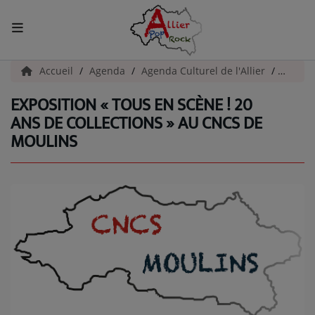
ACCUEIL
Accueil
Agenda
Agenda Culturel de l'Allier
Exposi
EXPOSITION « TOUS EN SCÈNE ! 20
Actualités
ANS DE COLLECTIONS » AU CNCS DE
MOULINS
INFOS - ALLIER
AGENDA CULTUREL - ALLIER
INFOS POP ROCK
La Radio
EMISSIONS
ARTISTES