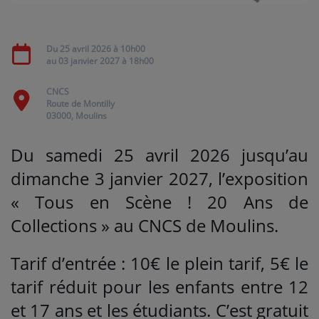
Médias
Du
25 avril 2026
à 10h00
au
03 janvier 2027
à 18h00
PODCASTS
CNCS
Route de Montilly
Agenda
03000, Moulins
Du samedi 25 avril 2026 jusqu’au
Titres diffusés
dimanche 3 janvier 2027, l’exposition
« Tous en Scène ! 20 Ans de
Se connecter
Collections » au CNCS de Moulins.
Tarif d’entrée : 10€ le plein tarif, 5€ le
tarif réduit pour les enfants entre 12
et 17 ans et les étudiants. C’est gratuit