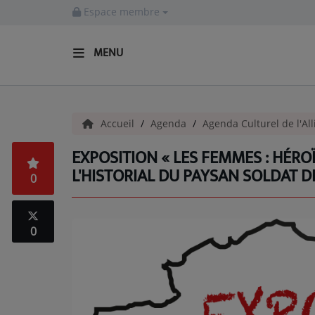
Espace membre
MENU
ACCUEIL
Accueil
Agenda
Agenda Culturel de l'All
Actualités
EXPOSITION « LES FEMMES : HÉROÏN
INFOS - ALLIER
L'HISTORIAL DU PAYSAN SOLDAT D
0
AGENDA CULTUREL - ALLIER
INFOS POP ROCK
0
La Radio
EMISSIONS