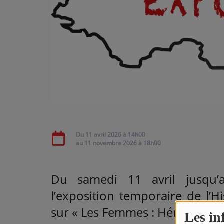
ARTISTES
Médias
PODCASTS
Agenda
Titres diffusés
Du
11 avril 2026
à 14h00
au
11 novembre 2026
à 18h00
Du samedi 11 avril jusqu
l’exposition temporaire de l’H
sur « Les Femmes : Héroïnes d
Les in