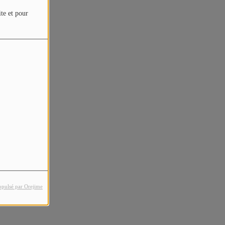
ite et pour
opulsé par Orejime