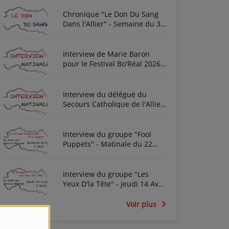
Chronique "Le Don Du Sang
Dans l'Allier" - Semaine du 3
Août 2026
Interview de Marie Baron
pour le Festival Bo'Réal 2026
à Neuilly-le-Réal le vendredi
26 et le samedi 27 juin
Interview du délégué du
Secours Catholique de l'Allier
Frédéric Cottin ce mardi 21
Novembre 2023
Interview du groupe "Fool
Puppets" - Matinale du 22
Avril 2022
Interview du groupe "Les
Yeux D'la Tête" - Jeudi 14 Avril
2022
Voir plus