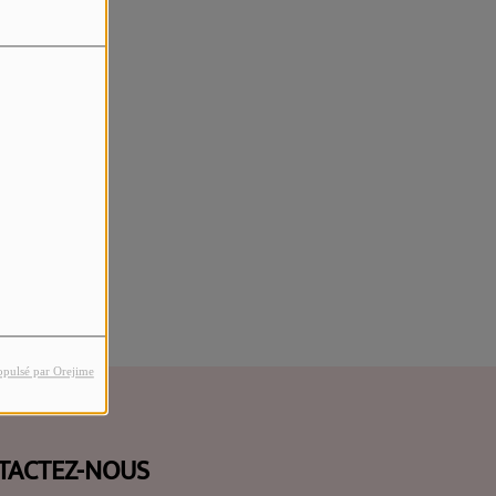
rreur.
opulsé par Orejime
TACTEZ-NOUS