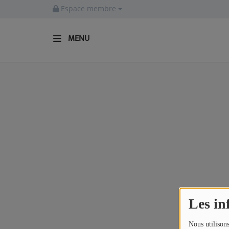
Espace membre
MENU
ACCUEIL
Actualités
INFOS - ALLIER
AGENDA CULTUREL - ALLIER
INFOS POP ROCK
La Radio
Les in
EMISSIONS
Nous utilisons