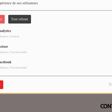
périence de nos utilisateurs.
er
Tout refuser
nalytics
 vous avez rencontré une e
ilisation: Analyse
witter
Il semble que la page que vous recherchez n’existe plus.
ilisation: Fonctionnalité
acebook
ilisation: Fonctionnalité
Pr
r
CON