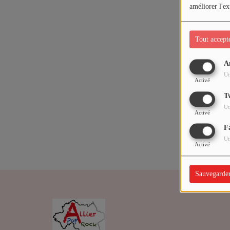
ARTISTES
améliorer l'ex
Médias
Tout accept
PODCASTS
A
Oups,
Ut
Activé
Agenda
T
Ut
Activé
Titres diffusés
F
Ut
Activé
Sauvegarde