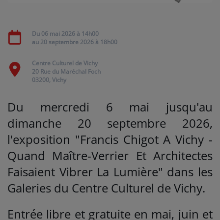
Médias
Du
06 mai 2026
à 14h00
au
20 septembre 2026
à 18h00
PODCASTS
Centre Culturel de Vichy
20 Rue du Maréchal Foch
Agenda
03200, Vichy
Du mercredi 6 mai jusqu'au
Titres diffusés
dimanche 20 septembre 2026,
l'exposition "Francis Chigot A Vichy -
Se connecter
Quand Maître-Verrier Et Architectes
Faisaient Vibrer La Lumière" dans les
Galeries du Centre Culturel de Vichy.
Entrée libre et gratuite en mai, juin et