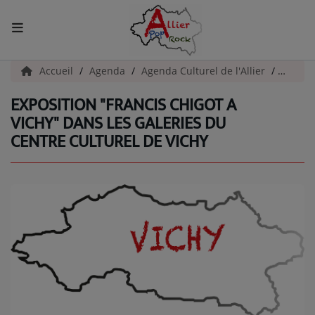
ACCUEIL
Accueil
Agenda
Agenda Culturel de l'Allier
Exposit
EXPOSITION "FRANCIS CHIGOT A
Actualités
VICHY" DANS LES GALERIES DU
CENTRE CULTUREL DE VICHY
INFOS - ALLIER
AGENDA CULTUREL - ALLIER
INFOS POP ROCK
La Radio
EMISSIONS
ARTISTES