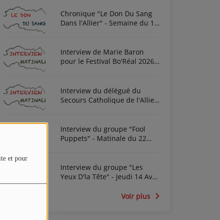
Chronique "Le Don Du Sang
Dans l'Allier" - Semaine du 10
Août 2026
Interview de Marie Baron
pour le Festival Bo'Réal 2026
à Neuilly-le-Réal le vendredi
26 et le samedi 27 juin
Interview du délégué du
Secours Catholique de l'Allier
Frédéric Cottin ce mardi 21
Novembre 2023
Interview du groupe "Fool
Puppets" - Matinale du 22
Avril 2022
ite et pour
Interview du groupe "Les
Yeux D'la Tête" - Jeudi 14 Avril
2022
Voir plus