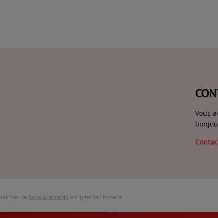
CON
Vous a
bonjou
Contac
 permet de
faire une radio
en ligne facilement.