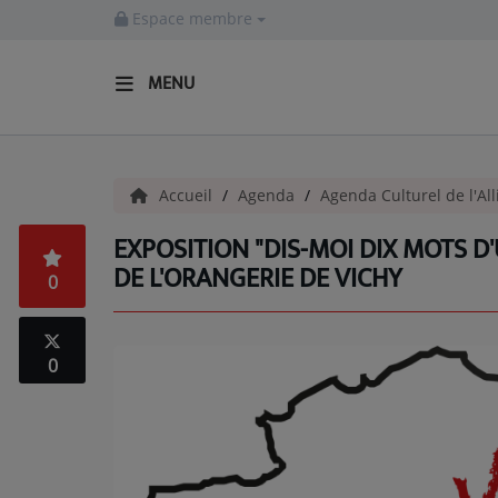
Espace membre
MENU
ACCUEIL
Accueil
Agenda
Agenda Culturel de l'All
Actualités
EXPOSITION "DIS-MOI DIX MOTS D
INFOS - ALLIER
DE L'ORANGERIE DE VICHY
0
AGENDA CULTUREL - ALLIER
INFOS POP ROCK
0
La Radio
EMISSIONS