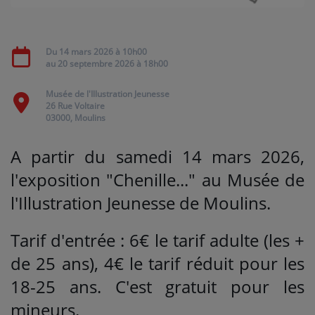
Médias
Du
14 mars 2026
à 10h00
PODCASTS
au
20 septembre 2026
à 18h00
Musée de l'Illustration Jeunesse
26 Rue Voltaire
Agenda
03000, Moulins
A partir du samedi 14 mars 2026,
Titres diffusés
l'exposition "Chenille..." au Musée de
l'Illustration Jeunesse de Moulins.
Se connecter
Tarif d'entrée : 6€ le tarif adulte (les +
de 25 ans), 4€ le tarif réduit pour les
18-25 ans. C'est gratuit pour les
mineurs.