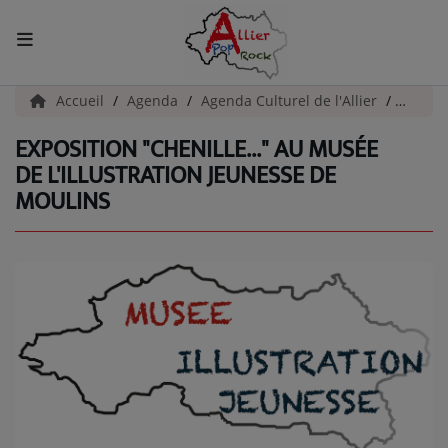
ACCUEIL
Accueil
Agenda
Agenda Culturel de l'Allier
Exposit
EXPOSITION "CHENILLE..." AU MUSÉE
Actualités
DE L'ILLUSTRATION JEUNESSE DE
MOULINS
INFOS - ALLIER
AGENDA CULTUREL - ALLIER
INFOS POP ROCK
La Radio
EMISSIONS
ARTISTES