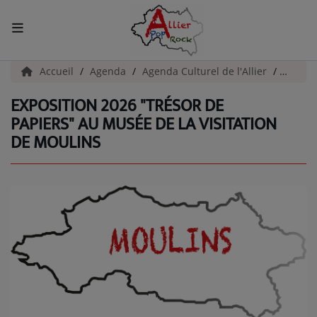
ACCUEIL
Accueil
Agenda
Agenda Culturel de l'Allier
Exposit
EXPOSITION 2026 "TRÉSOR DE
Actualités
PAPIERS" AU MUSÉE DE LA VISITATION
DE MOULINS
INFOS - ALLIER
AGENDA CULTUREL - ALLIER
INFOS POP ROCK
La Radio
EMISSIONS
ARTISTES