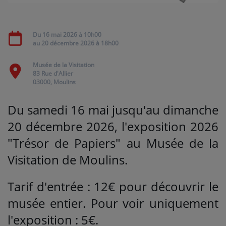
Médias
Du
16 mai 2026
à 10h00
au
20 décembre 2026
à 18h00
PODCASTS
Musée de la Visitation
83 Rue d'Allier
Agenda
03000, Moulins
Du samedi 16 mai jusqu'au dimanche
Titres diffusés
20 décembre 2026, l'exposition 2026
"Trésor de Papiers" au Musée de la
Se connecter
Visitation de Moulins.
Tarif d'entrée : 12€ pour découvrir le
musée entier. Pour voir uniquement
l'exposition : 5€.