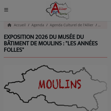
ACCUEIL
Accueil
Agenda
Agenda Culturel de l'Allier
Exposi
EXPOSITION 2026 DU MUSÉE DU
Actualités
BÂTIMENT DE MOULINS : "LES ANNÉES
FOLLES"
INFOS - ALLIER
AGENDA CULTUREL - ALLIER
INFOS POP ROCK
La Radio
EMISSIONS
ARTISTES