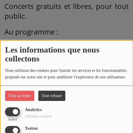
Concerts gratuits et libres, pour tout
public.
Au programme :
Dimanche 9 août 2026 : Jane For Tea
Les informations que nous
(chanson vintage pop ukulélés).
collectons
Dimanche 16 août 2026 : Tripote
Nous utilisons des cookies pour fournir les services et les fonctionnalités
proposés sur notre site et pour améliorer l'expérience de nos utilisateurs.
Swing (Jazz Manouche et chanson
française).
Tout accepter
Tout refuser
Dimanche 23 août 2026 : Belfour
Analytics
(chanson française poétique et rock).
Utilisation: Analyse
Activé
Twitter