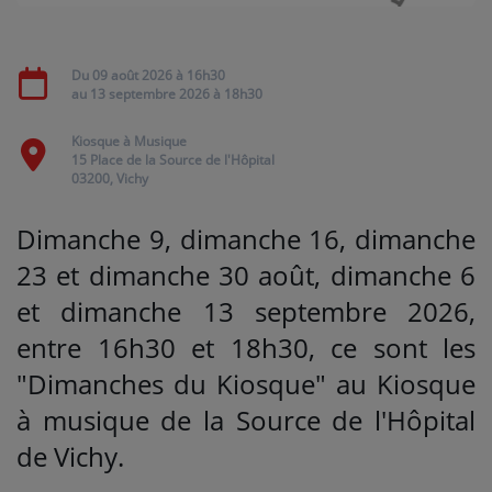
Médias
Du
09 août 2026
à 16h30
au
13 septembre 2026
à 18h30
PODCASTS
Kiosque à Musique
15 Place de la Source de l'Hôpital
Agenda
03200, Vichy
Dimanche 9, dimanche 16, dimanche
Titres diffusés
23 et dimanche 30 août, dimanche 6
et dimanche 13 septembre 2026,
Se connecter
entre 16h30 et 18h30, ce sont les
"Dimanches du Kiosque" au Kiosque
à musique de la Source de l'Hôpital
de Vichy.