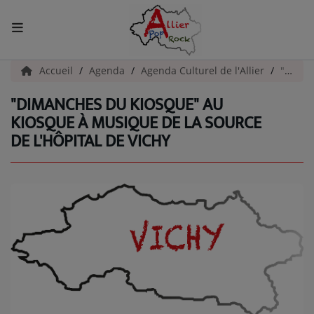
ACCUEIL
Accueil
Agenda
Agenda Culturel de l'Allier
"Dimanches du Kiosque" au Kiosque à Musique de la Source de l'Hôpital de Vichy
"DIMANCHES DU KIOSQUE" AU
Actualités
KIOSQUE À MUSIQUE DE LA SOURCE
DE L'HÔPITAL DE VICHY
INFOS - ALLIER
AGENDA CULTUREL - ALLIER
INFOS POP ROCK
La Radio
EMISSIONS
ARTISTES