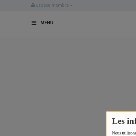
Espace membre
MENU
ACCUEIL
Actualités
INFOS - ALLIER
AGENDA CULTUREL - ALLIER
INFOS POP ROCK
La Radio
Les in
EMISSIONS
Nous utilisons