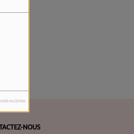
rreur.
opulsé par Orejime
TACTEZ-NOUS