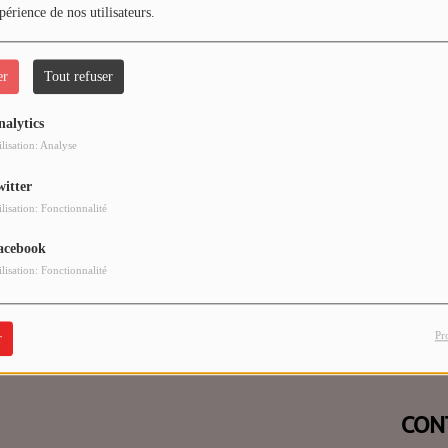
périence de nos utilisateurs.
er
Tout refuser
nalytics
 vous avez rencontré une e
ilisation: Analyse
witter
Il semble que la page que vous recherchez n’existe plus.
ilisation: Fonctionnalité
acebook
ilisation: Fonctionnalité
Pr
r
CON