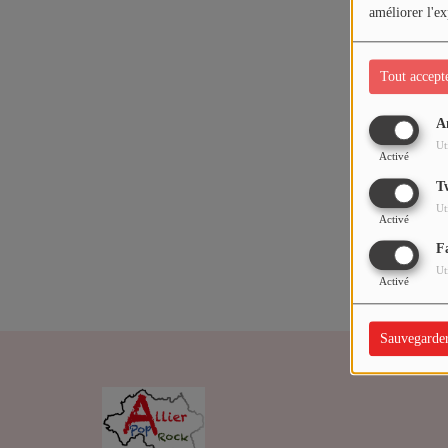
ARTISTES
améliorer l'ex
Médias
Tout accept
PODCASTS
A
Oups,
Ut
Activé
Agenda
T
Ut
Activé
Titres diffusés
F
Ut
Activé
Sauvegarde