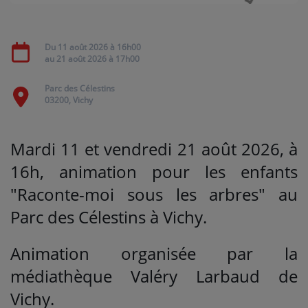
Médias
Du
11 août 2026
à 16h00
au
21 août 2026
à 17h00
PODCASTS
Parc des Célestins
03200, Vichy
Agenda
Mardi 11 et vendredi 21 août 2026, à
Titres diffusés
16h, animation pour les enfants
"Raconte-moi sous les arbres" au
Se connecter
Parc des Célestins à Vichy.
Animation organisée par la
médiathèque Valéry Larbaud de
Vichy.