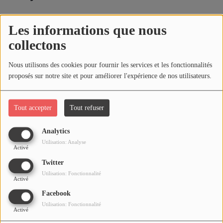
Animation gratuite de 45 minutes
Les informations que nous
environ pour les enfants à partir de 4
collectons
ans. Inscription obligatoire.
Nous utilisons des cookies pour fournir les services et les fonctionnalités
L'animation aura lieu en plein air. Les
proposés sur notre site et pour améliorer l'expérience de nos utilisateurs.
participants auront rendez-vous
devant la médiathèque avant de se
Tout accepter
Tout refuser
rendre au Parc des Célestins. A noter
Analytics
qu'en cas de mauvais temps, la
Utilisation: Analyse
Activé
lecture aura lieu dans l'espace
Twitter
Jeunesse de la médiathèque
Utilisation: Fonctionnalité
Activé
vichyssoise.
Facebook
Utilisation: Fonctionnalité
Activé
Les enfants pourront venir écouter