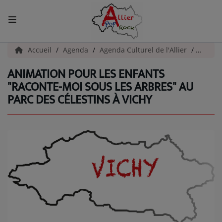
ACCUEIL
Accueil
Agenda
Agenda Culturel de l'Allier
Animati
ANIMATION POUR LES ENFANTS
Actualités
"RACONTE-MOI SOUS LES ARBRES" AU
PARC DES CÉLESTINS À VICHY
INFOS - ALLIER
AGENDA CULTUREL - ALLIER
INFOS POP ROCK
La Radio
EMISSIONS
ARTISTES