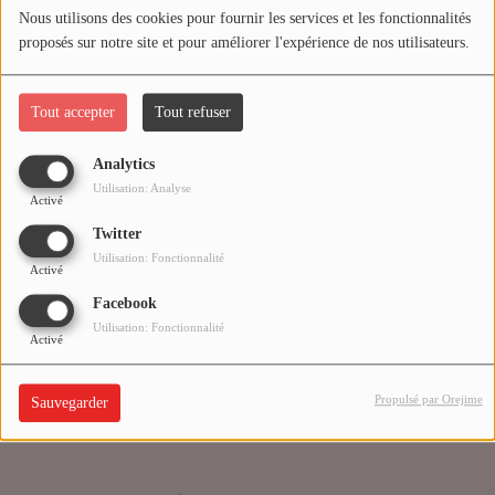
Nous utilisons des cookies pour fournir les services et les fonctionnalités
proposés sur notre site et pour améliorer l'expérience de nos utilisateurs.
Médias
Oups, vous avez
PODCASTS
rencontré une erreur.
Tout accepter
Tout refuser
Analytics
Agenda
Il semble que la page que vous recherchez n’existe plus.
Utilisation: Analyse
Activé
Twitter
Titres diffusés
Utilisation: Fonctionnalité
Activé
Facebook
Se connecter
Utilisation: Fonctionnalité
Activé
Propulsé par Orejime
Sauvegarder