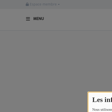
Espace membre
MENU
ACCUEIL
Actualités
INFOS - ALLIER
AGENDA CULTUREL - ALLIER
INFOS POP ROCK
La Radio
Les in
EMISSIONS
Nous utilisons