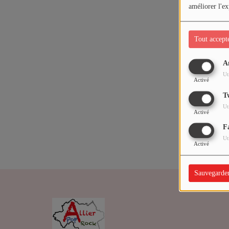
ARTISTES
améliorer l'ex
Médias
Tout accept
PODCASTS
A
Oups,
Ut
Activé
Agenda
T
Ut
Activé
Titres diffusés
F
Ut
Activé
Sauvegarde