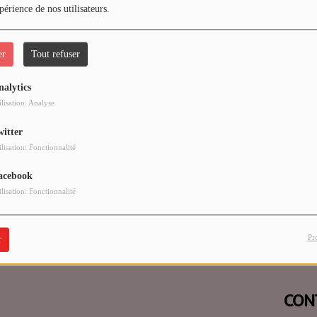
périence de nos utilisateurs.
er
Tout refuser
nalytics
 vous avez rencontré une e
ilisation: Analyse
witter
Il semble que la page que vous recherchez n’existe plus.
ilisation: Fonctionnalité
acebook
ilisation: Fonctionnalité
Pr
r
CON