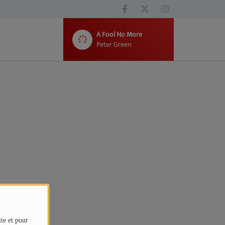
A Fool No More
Peter Green
ite et pour