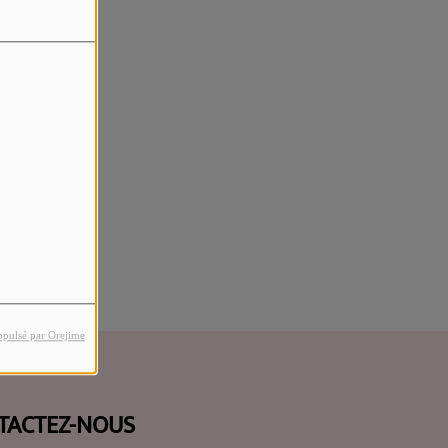
rreur.
opulsé par Orejime
TACTEZ-NOUS