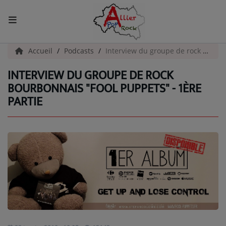
ACCUEIL
Accueil
Podcasts
Interview du groupe de rock bourbonnais "Fool Puppets" - 1ère Partie
INTERVIEW DU GROUPE DE ROCK
Actualités
BOURBONNAIS "FOOL PUPPETS" - 1ÈRE
PARTIE
INFOS - ALLIER
AGENDA CULTUREL - ALLIER
INFOS POP ROCK
La Radio
EMISSIONS
ARTISTES