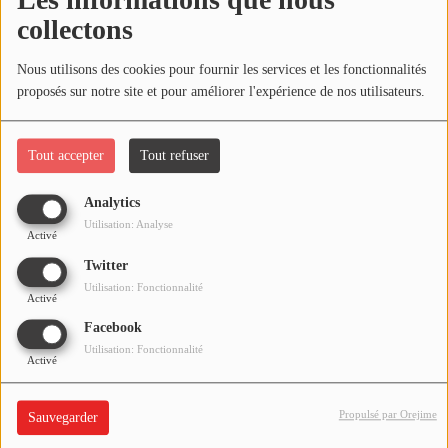
Les informations que nous
collectons
La Ficelle 2014 - Interview Lasserpe -
Médias
Dessinateur - 6 décembre 2014
Nous utilisons des cookies pour fournir les services et les fonctionnalités
PODCASTS
proposés sur notre site et pour améliorer l'expérience de nos utilisateurs.
La Ficelle 2014 - Interview Christian Bigot -
Directeur de l'Union des Vignerons - 6
Agenda
Tout accepter
Tout refuser
décembre 2014
Analytics
Titres diffusés
Utilisation: Analyse
Activé
1
2
3
4
Twitter
Se connecter
Utilisation: Fonctionnalité
Activé
Facebook
Utilisation: Fonctionnalité
Activé
Propulsé par Orejime
Sauvegarder