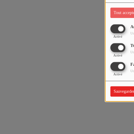
Tout accept
A
Ut
Activé
T
Ut
Activé
F
Ut
Activé
Sauvegarde