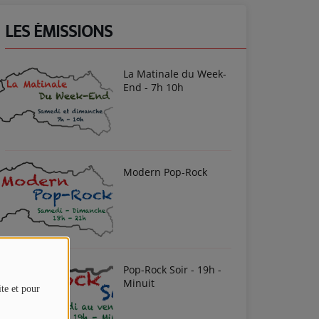
LES ÉMISSIONS
La Matinale du Week-
End - 7h 10h
Modern Pop-Rock
Pop-Rock Soir - 19h -
Minuit
ite et pour