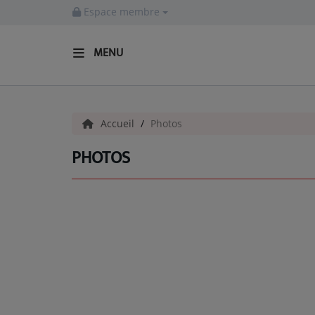
Espace membre
MENU
ACCUEIL
Accueil
Photos
Actualités
PHOTOS
INFOS - ALLIER
AGENDA CULTUREL - ALLIER
INFOS POP ROCK
La Radio
EMISSIONS