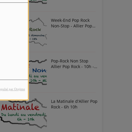
Week-End Pop Rock
Non-Stop - Allier Pop
Rock
Pop-Rock Non Stop
Allier Pop Rock - 10h -
Midi
opulsé par Orejime
La Matinale d'Allier Pop
Rock - 6h 10h