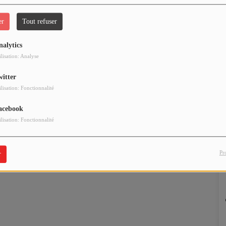
er
Tout refuser
nalytics
ilisation: Analyse
witter
ilisation: Fonctionnalité
acebook
ilisation: Fonctionnalité
Pr
r