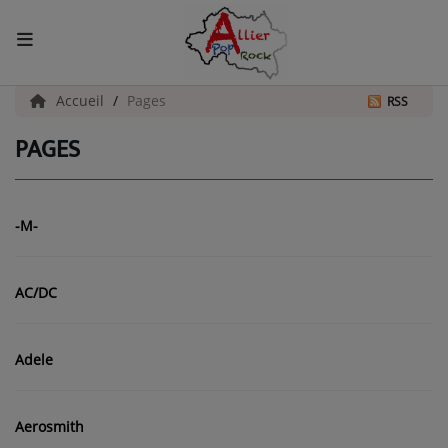
ACCUEIL
Accueil
Pages
RSS
PAGES
Actualités
INFOS - ALLIER
-M-
AGENDA CULTUREL - ALLIER
INFOS POP ROCK
AC/DC
La Radio
Adele
EMISSIONS
Aerosmith
ARTISTES