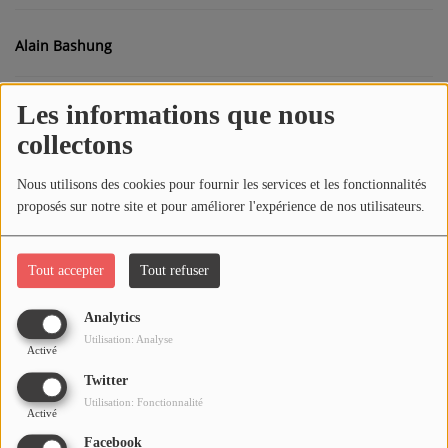
Alain Bashung
Médias
PODCASTS
Les informations que nous
Alphaville
collectons
Agenda
Amy McDonald
Nous utilisons des cookies pour fournir les services et les fonctionnalités
proposés sur notre site et pour améliorer l'expérience de nos utilisateurs.
Titres diffusés
Amy Winehouse
Tout accepter
Tout refuser
Se connecter
BB Brunes
Analytics
Utilisation: Analyse
Activé
Bernard Lavilliers
Twitter
Utilisation: Fonctionnalité
Activé
Facebook