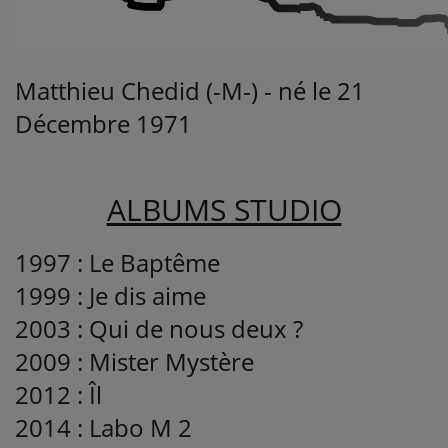
Médias
Matthieu Chedid (-M-) - né le 21
PODCASTS
Décembre 1971
Agenda
ALBUMS STUDIO
Titres diffusés
1997 : Le Baptême
Se connecter
1999 : Je dis aime
2003 : Qui de nous deux ?
2009 : Mister Mystère
2012 : Îl
2014 : Labo M 2