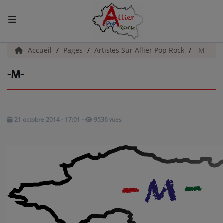
ACCUEIL
Accueil
Pages
Artistes Sur Allier Pop Rock
-M-
-M-
Actualités
INFOS - ALLIER
AGENDA CULTUREL - ALLIER
21 octobre 2014 - 17:01
-
9536 vues
INFOS POP ROCK
La Radio
EMISSIONS
ARTISTES