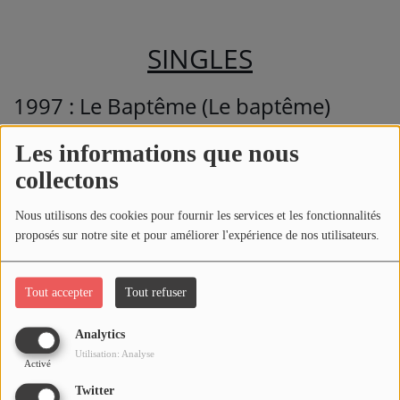
SINGLES
1997 : Le Baptême (Le baptême)
1997 : Matchistador (Le baptême)
Les informations que nous
1999 : Je dis aime (Je dis aime)
collectons
1999 : Onde sensuelle (Je dis aime)
1999 : Mama Sam (Je dis aime)
Nous utilisons des cookies pour fournir les services et les fonctionnalités
proposés sur notre site et pour améliorer l'expérience de nos utilisateurs.
2003 : Qui de nous deux (Qui de
nous deux)
Tout accepter
Tout refuser
2003 : A tes Souhaits (Qui de nous
deux)
Analytics
Utilisation: Analyse
2003 : La bonne étoile (Qui de nous
Activé
Twitter