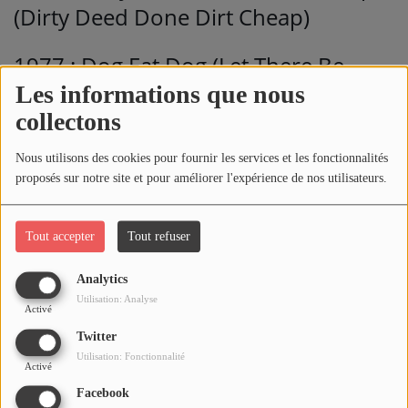
(Dirty Deed Done Dirt Cheap)
1977 : Dog Eat Dog (Let There Be
Rock)
Les informations que nous
collectons
1977 : Love At First Feel (Dirty Deed
Nous utilisons des cookies pour fournir les services et les fonctionnalités
Done Dirt Cheap)
proposés sur notre site et pour améliorer l'expérience de nos utilisateurs.
1977 : Let There Be Rock (Let There
Tout accepter
Tout refuser
Be Rock)
Analytics
1977 : Whole Lotta Rosie (Let There
Utilisation: Analyse
Activé
Be Rock)
Twitter
Utilisation: Fonctionnalité
Activé
1978 : Rock N'Roll Damnation
Facebook