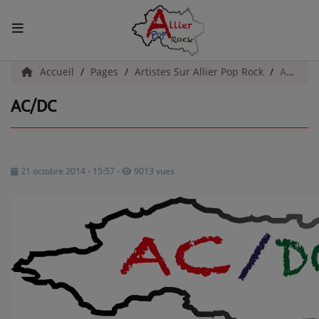
ACCUEIL
Accueil
Pages
Artistes Sur Allier Pop Rock
AC/DC
AC/DC
Actualités
INFOS - ALLIER
AGENDA CULTUREL - ALLIER
21 octobre 2014 - 15:57
-
9013 vues
INFOS POP ROCK
La Radio
EMISSIONS
ARTISTES