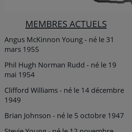
Médias
MEMBRES ACTUELS
PODCASTS
Angus McKinnon Young - né le 31
Agenda
mars 1955
Phil Hugh Norman Rudd - né le 19
Titres diffusés
mai 1954
Se connecter
Clifford Williams - né le 14 décembre
1949
Brian Johnson - né le 5 octobre 1947
Stevie Young - né le 12 novembre