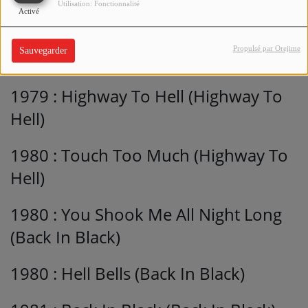
(Powerage)
Utilisation: Fonctionnalité
Activé
1979 : Girls Got Rhythm (Highway To
Propulsé par Orejime
Sauvegarder
Hell)
1979 : Highway To Hell (Highway To
Hell)
1980 : Touch Too Much (Highway To
Hell)
1980 : You Shook Me All Night Long
(Back In Black)
1980 : Hell Bells (Back In Black)