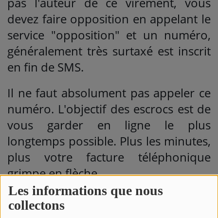
pas l'auteur de ce virement, vous
devez faire opposition en appelant le
service "opposition" et un numéro,
généralement très surtaxé est inscrit
en fin de SMS.
Il ne faut absolument pas appeler ce
numéro. L'objectif des escrocs est de
vous garder en ligne le plus
longtemps possible. Plus les minutes,
plus votre facture téléphonique
grimpe en flèche.
Les informations que nous
D'autres personnes ont reçu un SMS
collectons
pour un achat ou un paiement avec