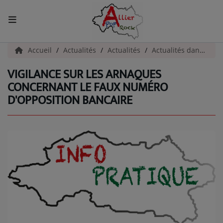
ACCUEIL
Accueil
Actualités
Actualités
Actualités dans l'Allier
VIGILANCE SUR LES ARNAQUES
Actualités
CONCERNANT LE FAUX NUMÉRO
D'OPPOSITION BANCAIRE
INFOS - ALLIER
AGENDA CULTUREL - ALLIER
INFOS POP ROCK
La Radio
EMISSIONS
ARTISTES