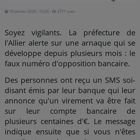
18 janvier 2026 - 10:30
-
4771 vues
Médias
PODCASTS
Soyez vigilants. La préfecture de
l'Allier alerte sur une arnaque qui se
Agenda
développe depuis plusieurs mois : le
faux numéro d'opposition bancaire.
Titres diffusés
Des personnes ont reçu un SMS soi-
disant émis par leur banque qui leur
Se connecter
annonce qu'un virement va être fait
sur leur compte bancaire de
plusieurs centaines d'€. Le message
indique ensuite que si vous n'êtes