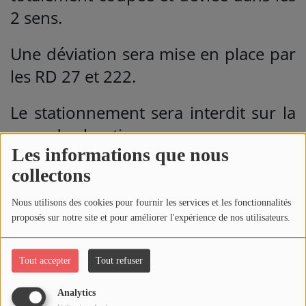
2 sens.
Une déviation sera mise en place par
les RD 27 et 222.
Le stationnement sera interdit sur la
zone du chantier.
Les informations que nous
A noter que la circulation des
collectons
riverains sur le chantier, sera gérée
Nous utilisons des cookies pour fournir les services et les fonctionnalités
d'une manière spécifique par
proposés sur notre site et pour améliorer l'expérience de nos utilisateurs.
l'entreprise ADN, en charge des
travaux et en fonction de l'avancée
Tout accepter
Tout refuser
du chantier.
Analytics