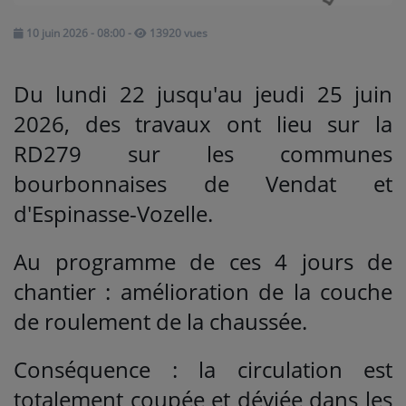
10 juin 2026 - 08:00
-
13920 vues
Médias
PODCASTS
Du lundi 22 jusqu'au jeudi 25 juin
2026, des travaux ont lieu sur la
Agenda
RD279 sur les communes
bourbonnaises de Vendat et
Titres diffusés
d'Espinasse-Vozelle.
Au programme de ces 4 jours de
Se connecter
chantier : amélioration de la couche
de roulement de la chaussée.
Conséquence : la circulation est
totalement coupée et déviée dans les