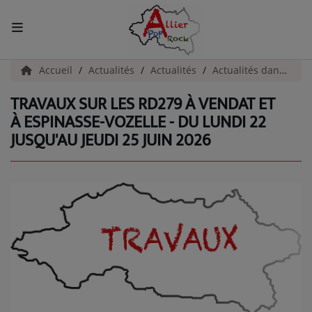
ACCUEIL
Accueil
Actualités
Actualités
Actualités dans l'Allier
TRAVAUX SUR LES RD279 À VENDAT ET
Actualités
À ESPINASSE-VOZELLE - DU LUNDI 22
JUSQU'AU JEUDI 25 JUIN 2026
INFOS - ALLIER
AGENDA CULTUREL - ALLIER
INFOS POP ROCK
La Radio
EMISSIONS
ARTISTES