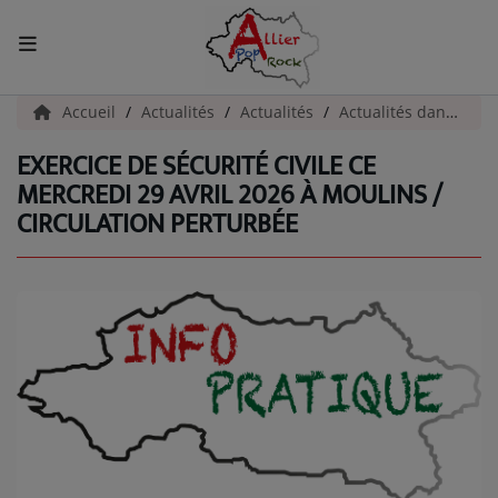
ACCUEIL
Accueil
Actualités
Actualités
Actualités dans l'Allier
EXERCICE DE SÉCURITÉ CIVILE CE
Actualités
MERCREDI 29 AVRIL 2026 À MOULINS /
CIRCULATION PERTURBÉE
INFOS - ALLIER
AGENDA CULTUREL - ALLIER
INFOS POP ROCK
La Radio
EMISSIONS
ARTISTES