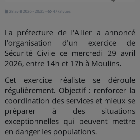
28 avril 2026 - 20:35
-
4773 vues
Médias
PODCASTS
La préfecture de l'Allier a annoncé
l'organisation d'un exercice de
Agenda
Sécurité Civile ce mercredi 29 avril
2026, entre 14h et 17h à Moulins.
Titres diffusés
Cet exercice réaliste se déroule
régulièrement. Objectif : renforcer la
Se connecter
coordination des services et mieux se
préparer à des situations
exceptionnelles qui peuvent mettre
en danger les populations.