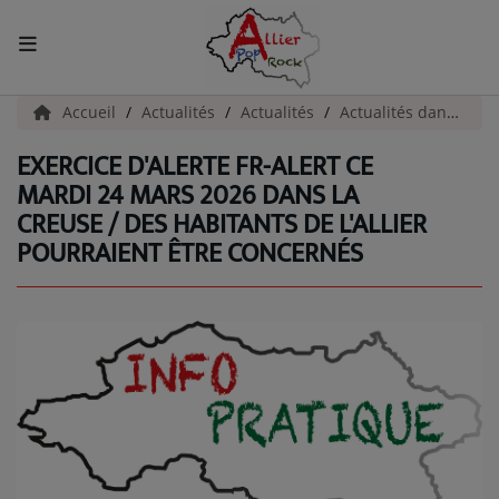
ACCUEIL
Accueil
Actualités
Actualités
Actualités dans l'Allier
EXERCICE D'ALERTE FR-ALERT CE
Actualités
MARDI 24 MARS 2026 DANS LA
CREUSE / DES HABITANTS DE L'ALLIER
INFOS - ALLIER
POURRAIENT ÊTRE CONCERNÉS
AGENDA CULTUREL - ALLIER
INFOS POP ROCK
La Radio
EMISSIONS
ARTISTES