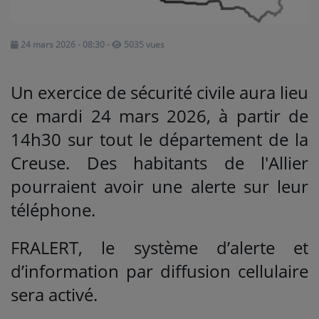
Médias
24 mars 2026 - 08:30
-
5035 vues
PODCASTS
Un exercice de sécurité civile aura lieu
Agenda
ce mardi 24 mars 2026, à partir de
14h30 sur tout le département de la
Titres diffusés
Creuse. Des habitants de l'Allier
pourraient avoir une alerte sur leur
Se connecter
téléphone.
FRALERT, le système d’alerte et
d’information par diffusion cellulaire
sera activé.