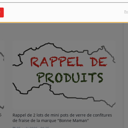
lle-bellerive-sur-allier.fr/fiche/infos-
Pr
r
6
Rappel de 2 lots de mini pots de verre de confitures
de fraise de la marque "Bonne Maman"