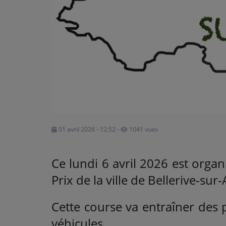
ARTISTES
Médias
PODCASTS
Agenda
Titres diffusés
01 avril 2026 - 12:52
-
1041 vues
Ce lundi 6 avril 2026 est orga
Prix de la ville de Bellerive-sur-A
Cette course va entraîner des 
véhicules.