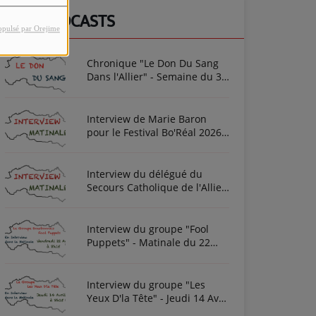
NOS PODCASTS
opulsé par Orejime
Chronique "Le Don Du Sang
Dans l'Allier" - Semaine du 3
Août 2026
Interview de Marie Baron
pour le Festival Bo'Réal 2026
à Neuilly-le-Réal le vendredi
26 et le samedi 27 juin
Interview du délégué du
Secours Catholique de l'Allier
Frédéric Cottin ce mardi 21
Novembre 2023
Interview du groupe "Fool
Puppets" - Matinale du 22
Avril 2022
Interview du groupe "Les
Yeux D'la Tête" - Jeudi 14 Avril
2022