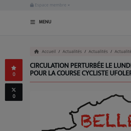
Espace membre
MENU
ACCUEIL
Accueil
Actualités
Actualités
Actualit
Actualités
CIRCULATION PERTURBÉE LE LUNDI 
INFOS - ALLIER
POUR LA COURSE CYCLISTE UFOLE
0
AGENDA CULTUREL - ALLIER
INFOS POP ROCK
0
La Radio
EMISSIONS