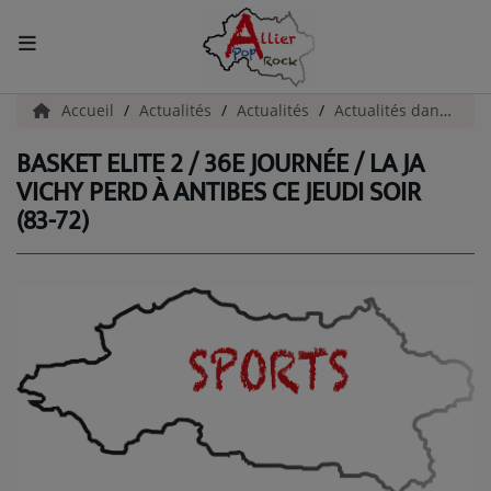
ACCUEIL
Accueil
Actualités
Actualités
Actualités dans l'Allier
BASKET ELITE 2 / 36E JOURNÉE / LA JA
Actualités
VICHY PERD À ANTIBES CE JEUDI SOIR
(83-72)
INFOS - ALLIER
AGENDA CULTUREL - ALLIER
INFOS POP ROCK
La Radio
EMISSIONS
ARTISTES