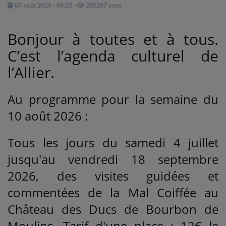
07 août 2026 - 09:25
-
285267 vues
Médias
Bonjour à toutes et à tous.
PODCASTS
C’est l’agenda culturel de
l’Allier.
Agenda
Au programme pour la semaine du
Titres diffusés
10 août 2026 :
Tous les jours du samedi 4 juillet
Se connecter
jusqu'au vendredi 18 septembre
2026, des visites guidées et
commentées de la Mal Coiffée au
Château des Ducs de Bourbon de
Moulins. Tarif d'une place : 12€ le