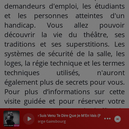
demandeurs d'emploi, les étudiants
et les personnes atteintes d'un
handicap. Vous allez pouvoir
découvrir la vie du théâtre, ses
traditions et ses superstitions. Les
systèmes de sécurité de la salle, les
loges, la régie technique et les termes
techniques utilisés, n'auront
également plus de secrets pour vous.
Pour plus d’informations sur cette
visite guidée et pour réserver votre
place, vous pouvez appeler l’office de
Je Suis Venu Te Dire Que Je M'En Vais (Prise Complète)
tourisme de Néris-les-Bains au
0
0
Serge Gainsbourg