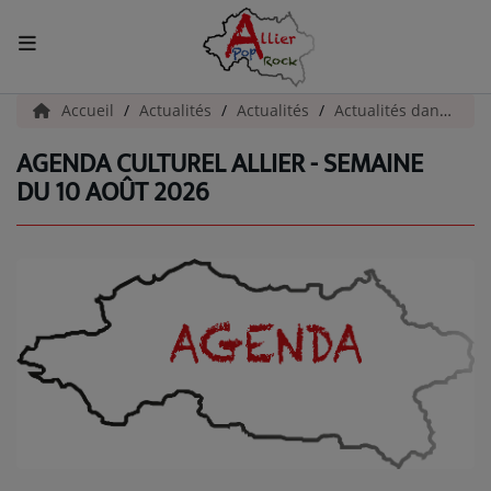
ACCUEIL
Accueil
Actualités
Actualités
Actualités dans l'Allier
AGENDA CULTUREL ALLIER - SEMAINE
Actualités
DU 10 AOÛT 2026
INFOS - ALLIER
AGENDA CULTUREL - ALLIER
INFOS POP ROCK
La Radio
EMISSIONS
ARTISTES