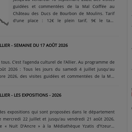
guidées et commentées de la Mal Coiffée au
Château des Ducs de Bourbon de Moulins. Tarif
d'une place : 12€ le plein tarif, 9€ le tarif
"Etudiants". C'est gratuit pour les moins de 18 ans
et les anciens combattants. Visites du lundi au
samedi : à 10h, à 14h, à 15h45 et à 17h15. Les
LIER - SEMAINE DU 17 AOÛT 2026
dimanches et jours fériés : 14h, 15h45 et 17h15.
C'est un véritable voyage dans le temps qui vou...
 tous. C’est l’agenda culturel de l’Allier. Au programme de
ût 2026 : Tous les jours du samedi 4 juillet jusqu'au
re 2026, des visites guidées et commentées de la Mal
es Ducs de Bourbon de Moulins. Tarif d'une place : 12€ le
if "Etudiants". C'est gratuit pour les moins de 18 ans et les
IER - LES EXPOSITIONS - 2026
 Visites du lundi au samedi : à 10h, à 14h, à 15h45 et à
et jours fériés : 14h, 15h45 et 17h15. C'est un véritable
qui vous......
des expositions qui sont proposées dans le département
ante « Nuit D'Ancre » à la Médiathèque Yzatis d’Yzeure.