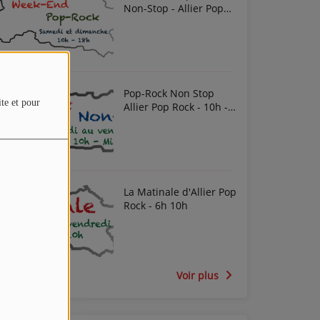
Non-Stop - Allier Pop
Rock
Pop-Rock Non Stop
ite et pour
Allier Pop Rock - 10h -
Midi
La Matinale d'Allier Pop
Rock - 6h 10h
Voir plus