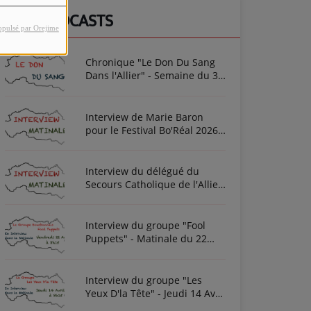
NOS PODCASTS
opulsé par Orejime
Chronique "Le Don Du Sang
Dans l'Allier" - Semaine du 3
Août 2026
Interview de Marie Baron
pour le Festival Bo'Réal 2026
à Neuilly-le-Réal le vendredi
26 et le samedi 27 juin
Interview du délégué du
Secours Catholique de l'Allier
Frédéric Cottin ce mardi 21
Novembre 2023
Interview du groupe "Fool
Puppets" - Matinale du 22
Avril 2022
Interview du groupe "Les
Yeux D'la Tête" - Jeudi 14 Avril
2022