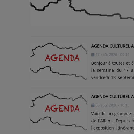
ARTISTES
Médias
PODCASTS
AGENDA CULTUREL AL
Agenda
07 août 2026 - 09:15
Bonjour à toutes et à
la semaine du 17 ao
Titres diffusés
vendredi 18 septemb
Coiffée au Château d
plein tarif, 9€ le tar
AGENDA CULTUREL ALL
anciens combattants.
06 août 2026 - 10:15
17h15. Les dimanches 
voyage dans le temps 
Voici le programme 
de l'Allier : Depuis le mercredi 22 juillet et jusqu'au vendredi 21 août 2026,
l'exposition itinér