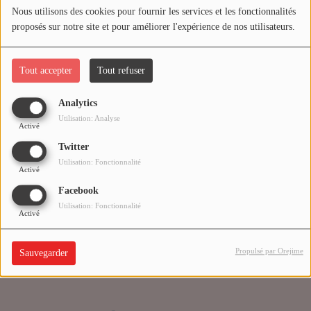
Nous utilisons des cookies pour fournir les services et les fonctionnalités
proposés sur notre site et pour améliorer l'expérience de nos utilisateurs.
Médias
Oups, vous avez
PODCASTS
rencontré une erreur.
Tout accepter
Tout refuser
Analytics
Agenda
Il semble que la page que vous recherchez n’existe plus.
Utilisation: Analyse
Activé
Twitter
Titres diffusés
Utilisation: Fonctionnalité
Activé
Facebook
Se connecter
Utilisation: Fonctionnalité
Activé
Propulsé par Orejime
Sauvegarder