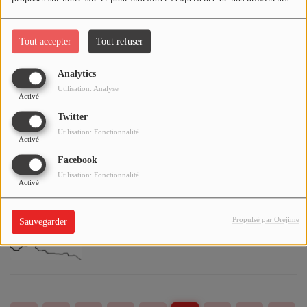
sur-Allier - du 7 avril au 30 octobre 2026
Tout accepter
Tout refuser
Rugby / 1ère Journée Festival Masculin des
Analytics
VI Nations U18 à Vichy / Les Résultats de
Utilisation: Analyse
Activé
ce 3 Avril 2026
Twitter
Utilisation: Fonctionnalité
Activé
Perturbations de la Circulation sur la
Facebook
RN145 jusqu'au jeudi 7 mai 2026
Utilisation: Fonctionnalité
Activé
Propulsé par Orejime
Sauvegarder
Baisse du nombre de cas de gastro-
entérite dans l'Allier durant la semaine du
23 mars 2026 (Réseau Sentinelles)