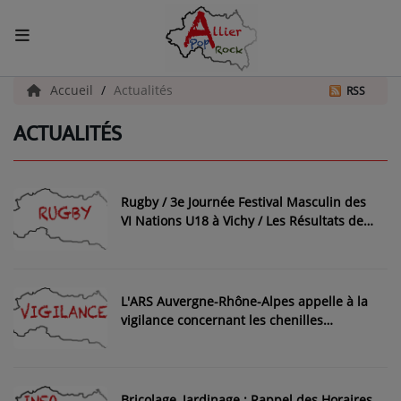
ACCUEIL
Accueil
Actualités
RSS
ACTUALITÉS
Actualités
INFOS - ALLIER
Rugby / 3e Journée Festival Masculin des
AGENDA CULTUREL - ALLIER
VI Nations U18 à Vichy / Les Résultats de
ce 11 Avril 2026
INFOS POP ROCK
L'ARS Auvergne-Rhône-Alpes appelle à la
La Radio
vigilance concernant les chenilles
processionnaires
EMISSIONS
ARTISTES
Bricolage, Jardinage : Rappel des Horaires