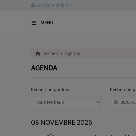
Espace membre
MENU
ACCUEIL
Accueil
Agenda
Actualités
AGENDA
INFOS - ALLIER
AGENDA CULTUREL - ALLIER
Recherche par lieu
Recherche p
INFOS POP ROCK
La Radio
08 NOVEMBRE 2026
EMISSIONS