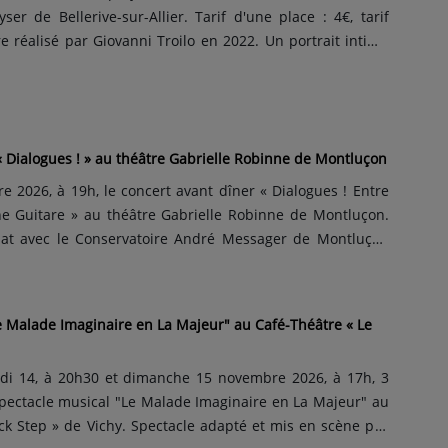
er de Bellerive-sur-Allier. Tarif d'une place : 4€, tarif
 réalisé par Giovanni Troilo en 2022. Un portrait intime
ste révolutionnaire et femme de caractère. À travers ses
t ses œuvres majeures, le film dévoile les multiples fac...
« Dialogues ! » au théâtre Gabrielle Robinne de Montluçon
 2026, à 19h, le concert avant dîner « Dialogues ! Entre
e Guitare » au théâtre Gabrielle Robinne de Montluçon.
iat avec le Conservatoire André Messager de Montluçon
ristophe Duverger et à la trompette André Bonnici. Durée
d’une place : 10€ le plein tarif, 5€ le tarif réduit...
e Malade Imaginaire en La Majeur" au Café-Théâtre « Le
di 14, à 20h30 et dimanche 15 novembre 2026, à 17h, 3
pectacle musical "Le Malade Imaginaire en La Majeur" au
ck Step » de Vichy. Spectacle adapté et mis en scène par