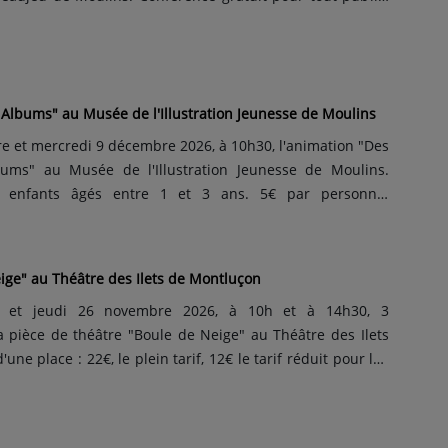
r réservation. Avant les autoroutes, logements ou lignes
éologie préventive explore les traces enfouies de notre
 Albums" au Musée de l'Illustration Jeunesse de Moulins
 et mercredi 9 décembre 2026, à 10h30, l'animation "Des
ums" au Musée de l'Illustration Jeunesse de Moulins.
s enfants âgés entre 1 et 3 ans. 5€ par personne.
ire car le nombre de places est limité. Animation dans le
 interministérielle de l'éveil artistique et culturel menée
ige" au Théâtre des Ilets de Montluçon
 et jeudi 26 novembre 2026, à 10h et à 14h30, 3
a pièce de théâtre "Boule de Neige" au Théâtre des Ilets
une place : 22€, le plein tarif, 12€ le tarif réduit pour les
s demandeurs d'emploi et les bénéficiaires des minima
dès 10 ans. Durée : 1h. Spectacle de Baptiste Amann. La