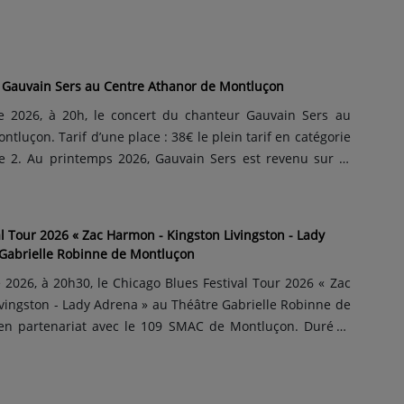
, avec Cécile Dumoutier, Marion Péronnet, Simon Froget-
tt. Tarif d’une place : 20€ le plein tarif, 17€ pour les ...
 Gauvain Sers au Centre Athanor de Montluçon
 2026, à 20h, le concert du chanteur Gauvain Sers au
tluçon. Tarif d’une place : 38€ le plein tarif en catégorie
ie 2. Au printemps 2026, Gauvain Sers est revenu sur le
 après 4 années d'absence avec un 4e album studio
fance". Il y a des albums qu’on arpente, comme des
l Tour 2026 « Zac Harmon - Kingston Livingston - Lady
 Gabrielle Robinne de Montluçon
026, à 20h30, le Chicago Blues Festival Tour 2026 « Zac
vingston - Lady Adrena » au Théâtre Gabrielle Robinne de
ace : 18€ le plein tarif et 14€ le tarif réduit pour les
ndeurs d'emploi. Après plusieurs éditions autour de la...