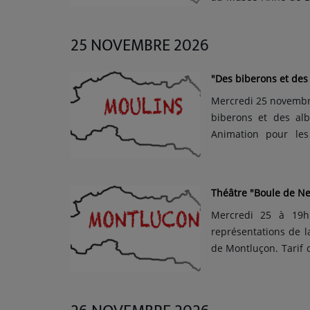
Durée : 1h. C'est su
ferroviaires, l'arch
25 NOVEMBRE 2026
pass�...
"Des biberons et des
Mercredi 25 novembre
biberons et des alb
Animation pour le
Réservation obligato
cadre de la politique
par le Minis...
Théâtre "Boule de Ne
Mercredi 25 à 19h
représentations de l
de Montluçon. Tarif d'
moins de 26 ans, le
sociaux. Spectacle 
v�...