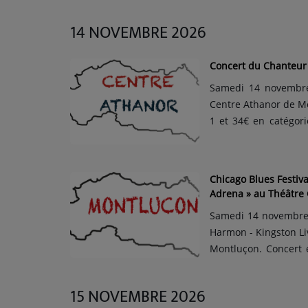
Raphaël Callandreau
Legeno et Arnaud Schmi
14 NOVEMBRE 2026
Concert du Chanteur
Samedi 14 novembre
Centre Athanor de Mon
1 et 34€ en catégor
devant de la scène
"Boulevard de l'En
territoires ou des...
Chicago Blues Festiva
Adrena » au Théâtre
Samedi 14 novembre 2
Harmon - Kingston Li
Montluçon. Concert en partenariat avec le 109 SMAC de Montluçon. Durée :
1h30. Tarif d’une pl
étudiants et les dema
15 NOVEMBRE 2026