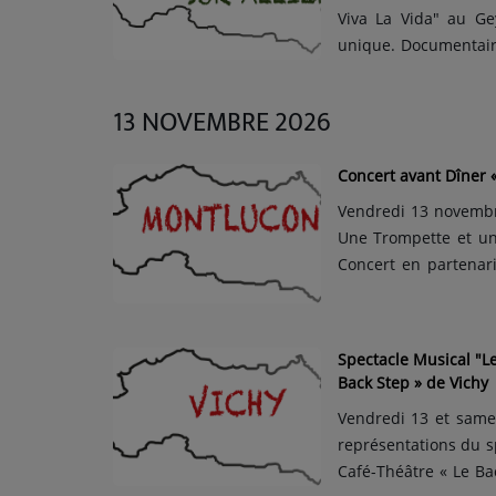
Viva La Vida" au Geys
unique. Documentaire
de Frida Kahlo, arti
écrits, des archives e
13 NOVEMBRE 2026
Concert avant Dîner 
Vendredi 13 novembre
Une Trompette et un
Concert en partenar
avec à la guitare Ch
du concert : 1h. Tarif 
Spectacle Musical "L
Back Step » de Vichy
Vendredi 13 et same
représentations du s
Café-Théâtre « Le Ba