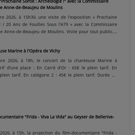
n "Prochaine Sortie : Archéologie !" avec la Commissaire
ée Anne-de-Beaujeu de Moulins
 2026, à 15h30, une visite de l'exposition « Prochaine
 ! / 20 Ans de Fouilles Sous l'A79 » avec la Commissaire
e Anne-de-Beaujeu de Moulins. Visite pour tout public, à
f d'une place : 9€ le plein tarif, 7€ le tarif réduit, sous
uit pour les mineurs. La réservation de sa place est o...
use Marine à l'Opéra de Vichy
e 2026, à 18h, le concert de la chanteuse Marine à
rif d’une place : En Carré d'Or : 65€ le plein tarif. En
plein tarif. En catégorie 2 : 45€ le plein tarif. Durée du
ée dans une tournée triomphale depuis fin 2025, Marine
l'Opéra de Vichy pour une soirée entre émotion et spont...
cumentaire "Frida - Viva La Vida" au Geyser de Bellerive-
026, à 15h, la projection du film-documentaire "Frida -