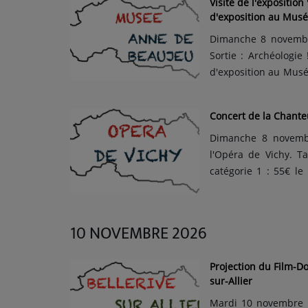
Visite de l'expositio
ARTISTES
d'exposition au Mus
Dimanche 8 novembre
Médias
Sortie : Archéologie
d'exposition au Musé
PODCASTS
partir de 6 ans. Tari
conditions. C'est grat
Concert de la Chante
Agenda
Dimanche 8 novembr
l'Opéra de Vichy. Ta
Titres diffusés
catégorie 1 : 55€ le 
concert : 1h45 Lanc
investit la scène de 
10 NOVEMBRE 2026
Projection du Film-Do
sur-Allier
Mardi 10 novembre 2