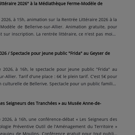
ittéraire 2026" à la Médiathèque Ferme-Modèle de
026, à 15h, animation sur la Rentrée Littéraire 2026 à la
ellerive-sur-Allier. Animation gratuite, pour
t sur inscription. La rentrée littéraire, ce n'est pas moins
ortent entre août et octobre 2026. Dans la richesse des
s bibliothécaires de Bellerive-sur-Allier ont concoct...
026 / Spectacle pour jeune public "Frida" au Geyser de
2026, à 16h, le spectacle pour jeune public "Frida" au
r-Allier. Tarif d'une place : 6€ le plein tarif. C'est 5€ pour
 culturelle de Bellerive. Spectacle pour un public familial,
tif Koa dans le cadre du festival Tintamarre 2026. Entrez
et animé de "Frida Kahlo" et laissez-vous por...
Les Seigneurs des Tranchées » au Musée Anne-de-
2026, à 16h, une conférence-débat « Les Seigneurs des
logie Préventive Outil de l'Aménagement du Territoire »
aujeu de Moulins. Conférence gratuit pour tout public.