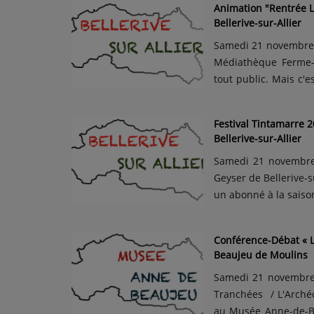
Animation "Rentrée L
Bellerive-sur-Allier
Samedi 21 novembre 2
Médiathèque Ferme-Modèle de B
tout public. Mais c'es
de 461 livres qui s
lectures possibles, le
Festival Tintamarre 2
Bellerive-sur-Allier
Samedi 21 novembre 
Geyser de Bellerive-su
un abonné à la saison
proposé par le Collec
dans l'univers coloré 
Conférence-Débat « 
Beaujeu de Moulins
Samedi 21 novembre 
Tranchées / L'Archéo
au Musée Anne-de-Be