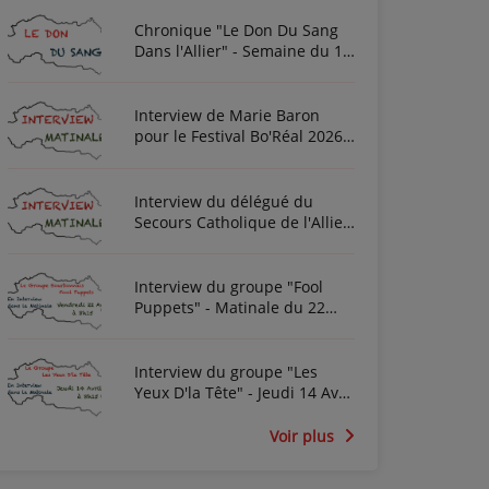
Chronique "Le Don Du Sang
Dans l'Allier" - Semaine du 10
Août 2026
Interview de Marie Baron
pour le Festival Bo'Réal 2026
à Neuilly-le-Réal le vendredi
26 et le samedi 27 juin
Interview du délégué du
Secours Catholique de l'Allier
Frédéric Cottin ce mardi 21
Novembre 2023
Interview du groupe "Fool
Puppets" - Matinale du 22
Avril 2022
Interview du groupe "Les
Yeux D'la Tête" - Jeudi 14 Avril
2022
Voir plus