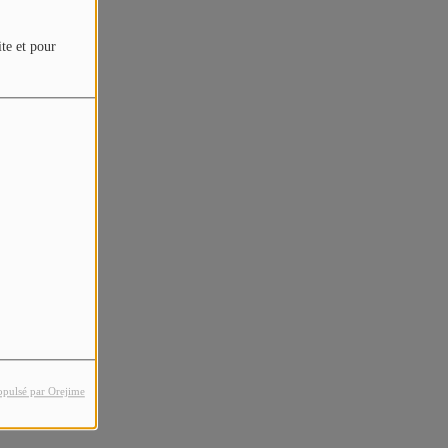
ite et pour
opulsé par Orejime