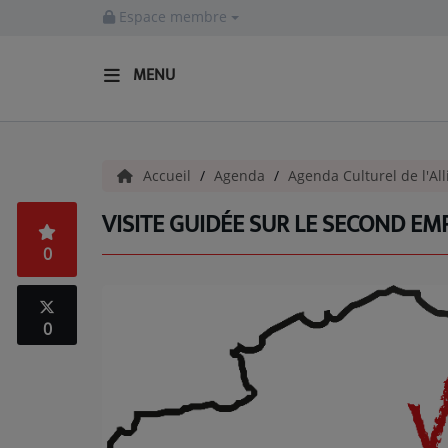
Espace membre
MENU
ACCUEIL
Accueil
Agenda
Agenda Culturel de l'All
Actualités
VISITE GUIDÉE SUR LE SECOND EMP
INFOS - ALLIER
0
AGENDA CULTUREL - ALLIER
INFOS POP ROCK
0
La Radio
EMISSIONS