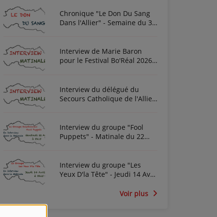
Chronique "Le Don Du Sang
Dans l'Allier" - Semaine du 3
Août 2026
Interview de Marie Baron
pour le Festival Bo'Réal 2026
à Neuilly-le-Réal le vendredi
26 et le samedi 27 juin
Interview du délégué du
Secours Catholique de l'Allier
Frédéric Cottin ce mardi 21
Novembre 2023
Interview du groupe "Fool
Puppets" - Matinale du 22
Avril 2022
Interview du groupe "Les
Yeux D'la Tête" - Jeudi 14 Avril
2022
Voir plus