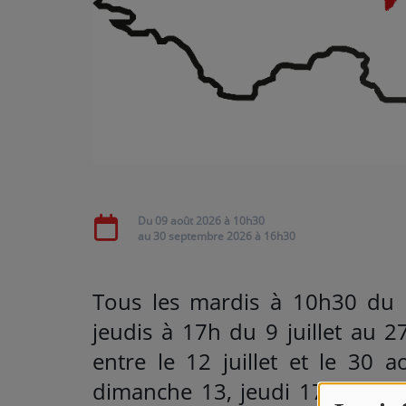
ARTISTES
Médias
PODCASTS
Agenda
Du
09 août 2026
à 10h30
Titres diffusés
au
30 septembre 2026
à 16h30
T
ous les mardis à 10h30 du 7
jeudis à 17h du 9 juillet au 
entre le 12 juillet et le 30 
dimanche 13, jeudi 17, mercr