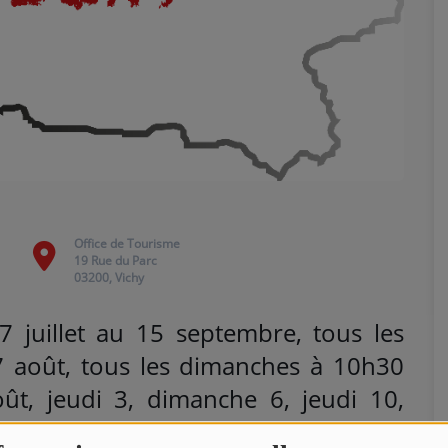
Office de Tourisme
19 Rue du Parc
03200, Vichy
 juillet au 15 septembre, tous les
27 août, tous les dimanches à 10h30
août, jeudi 3, dimanche 6, jeudi 10,
edi 23, dimanche 27 et mercredi 30