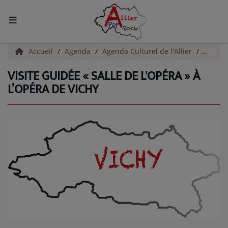
ACCUEIL
Accueil
Agenda
Agenda Culturel de l'Allier
Visite 
VISITE GUIDÉE « SALLE DE L'OPÉRA » À
Actualités
L’OPÉRA DE VICHY
INFOS - ALLIER
AGENDA CULTUREL - ALLIER
INFOS POP ROCK
La Radio
EMISSIONS
ARTISTES