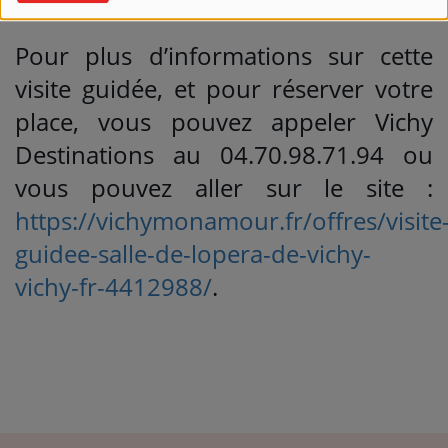
grande salle de province.
Pour plus d’informations sur cette
visite guidée, et pour réserver votre
place, vous pouvez appeler Vichy
Destinations au 04.70.98.71.94 ou
vous pouvez aller sur le site :
https://vichymonamour.fr/offres/visite
guidee-salle-de-lopera-de-vichy-
vichy-fr-4412988/
.