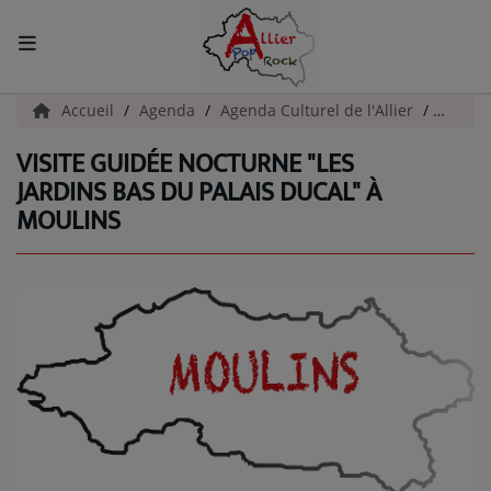
ACCUEIL
Accueil
Agenda
Agenda Culturel de l'Allier
Visite 
VISITE GUIDÉE NOCTURNE "LES
Actualités
JARDINS BAS DU PALAIS DUCAL" À
MOULINS
INFOS - ALLIER
AGENDA CULTUREL - ALLIER
INFOS POP ROCK
La Radio
EMISSIONS
ARTISTES