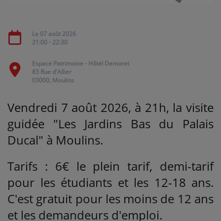
Médias
Le 07 août 2026
21:00 - 22:30
PODCASTS
Espace Patrimoine - Hôtel Demoret
83 Rue d'Allier
Agenda
03000, Moulins
Vendredi 7 août 2026, à 21h, la visite
Titres diffusés
guidée "Les Jardins Bas du Palais
Ducal" à Moulins.
Se connecter
Tarifs : 6€ le plein tarif, demi-tarif
pour les étudiants et les 12-18 ans.
C'est gratuit pour les moins de 12 ans
et les demandeurs d'emploi.