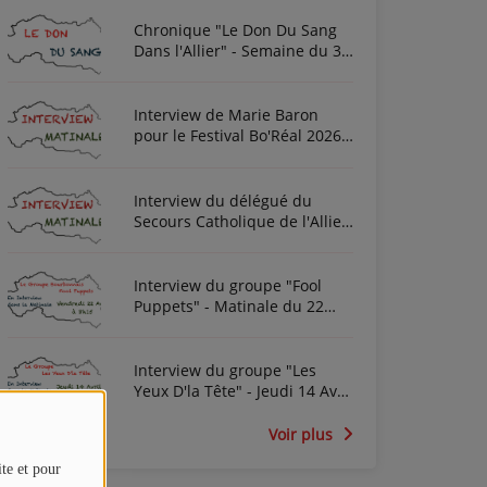
Chronique "Le Don Du Sang
Dans l'Allier" - Semaine du 3
Août 2026
Interview de Marie Baron
pour le Festival Bo'Réal 2026
à Neuilly-le-Réal le vendredi
26 et le samedi 27 juin
Interview du délégué du
Secours Catholique de l'Allier
Frédéric Cottin ce mardi 21
Novembre 2023
Interview du groupe "Fool
Puppets" - Matinale du 22
Avril 2022
Interview du groupe "Les
Yeux D'la Tête" - Jeudi 14 Avril
2022
Voir plus
ite et pour