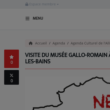
Espace membre
MENU
ACCUEIL
Accueil
Agenda
Agenda Culturel de l'All
Actualités
VISITE DU MUSÉE GALLO-ROMAIN 
INFOS - ALLIER
LES-BAINS
0
AGENDA CULTUREL - ALLIER
INFOS POP ROCK
0
La Radio
EMISSIONS