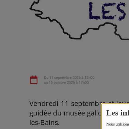
ARTISTES
Médias
PODCASTS
Agenda
Titres diffusés
Du
11 septembre 2026
à 15h00
au
15 octobre 2026
à 17h00
Vendredi 11 septembre et jeud
guidée du musée gallo-romain 
Les in
les-Bains.
Nous utilisons