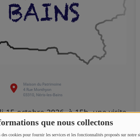
Maison du Patrimoine
4 Rue Monthyon
03310, Néris-les-Bains
i 15 octobre 2026, à 15h, une visite
à la maison du Patrimoine de Néris-
formations que nous collectons
 des cookies pour fournir les services et les fonctionnalités proposés sur notre s