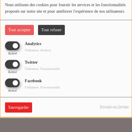
Nous utilisons des cookies pour fournir les services et les fonctionnalités
proposés sur notre site et pour améliorer l'expérience de nos utilisateurs.
Médias
Oups, vous avez
PODCASTS
rencontré une erreur.
Tout accepter
Tout refuser
Analytics
Agenda
Il semble que la page que vous recherchez n’existe plus.
Utilisation: Analyse
Activé
Twitter
Titres diffusés
Utilisation: Fonctionnalité
Activé
Facebook
Se connecter
Utilisation: Fonctionnalité
Activé
Propulsé par Orejime
Sauvegarder