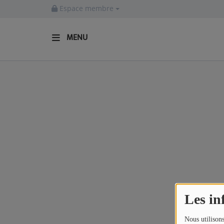
Espace membre
MENU
ACCUEIL
Actualités
INFOS - ALLIER
AGENDA CULTUREL - ALLIER
INFOS POP ROCK
La Radio
Les in
EMISSIONS
Nous utilisons