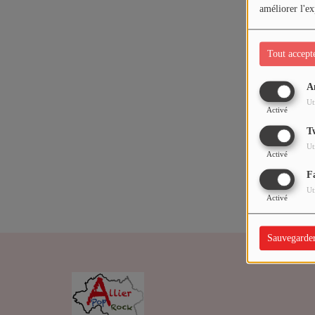
ARTISTES
améliorer l'ex
Médias
Tout accept
PODCASTS
A
Oups,
Ut
Activé
Agenda
T
Ut
Activé
Titres diffusés
F
Ut
Activé
Sauvegarde