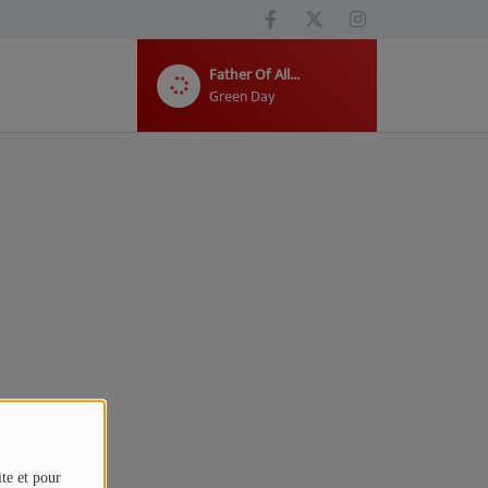
Father Of All...
Green Day
ite et pour