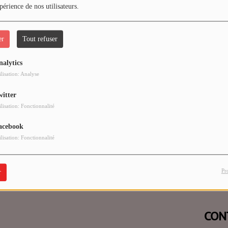
périence de nos utilisateurs.
er
Tout refuser
nalytics
 vous avez rencontré une e
ilisation: Analyse
witter
Il semble que la page que vous recherchez n’existe plus.
ilisation: Fonctionnalité
acebook
ilisation: Fonctionnalité
Pr
r
CON