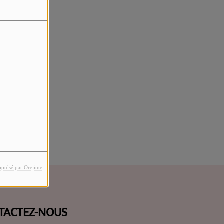
rreur.
opulsé par Orejime
TACTEZ-NOUS