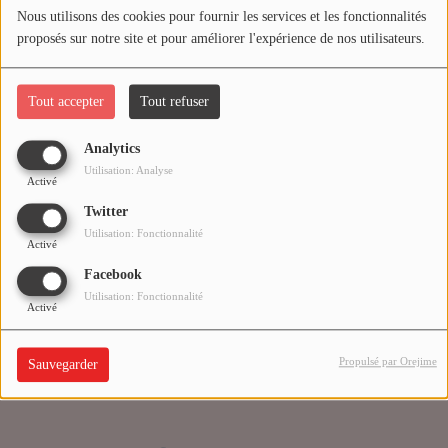
Nous utilisons des cookies pour fournir les services et les fonctionnalités
proposés sur notre site et pour améliorer l'expérience de nos utilisateurs.
Médias
Oups, vous avez
PODCASTS
rencontré une erreur.
Tout accepter
Tout refuser
Analytics
Agenda
Il semble que la page que vous recherchez n’existe plus.
Utilisation: Analyse
Activé
Twitter
Titres diffusés
Utilisation: Fonctionnalité
Activé
Facebook
Se connecter
Utilisation: Fonctionnalité
Activé
Propulsé par Orejime
Sauvegarder