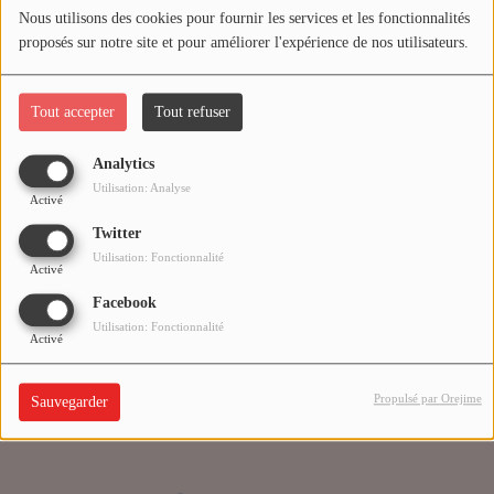
Nous utilisons des cookies pour fournir les services et les fonctionnalités
proposés sur notre site et pour améliorer l'expérience de nos utilisateurs.
Médias
Oups, vous avez
PODCASTS
rencontré une erreur.
Tout accepter
Tout refuser
Analytics
Agenda
Il semble que la page que vous recherchez n’existe plus.
Utilisation: Analyse
Activé
Twitter
Titres diffusés
Utilisation: Fonctionnalité
Activé
Facebook
Se connecter
Utilisation: Fonctionnalité
Activé
Propulsé par Orejime
Sauvegarder