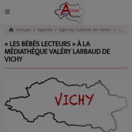
ACCUEIL
Accueil
Agenda
Agenda Culturel de l'Allier
« Les bébés lecteurs » à la Médiathèque Valéry Larbaud de Vichy
« LES BÉBÉS LECTEURS » À LA
Actualités
MÉDIATHÈQUE VALÉRY LARBAUD DE
VICHY
INFOS - ALLIER
AGENDA CULTUREL - ALLIER
INFOS POP ROCK
La Radio
EMISSIONS
ARTISTES