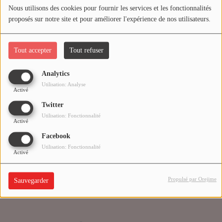
Nous utilisons des cookies pour fournir les services et les fonctionnalités
proposés sur notre site et pour améliorer l'expérience de nos utilisateurs.
Médias
Oups, vous avez
PODCASTS
rencontré une erreur.
Tout accepter
Tout refuser
Analytics
Agenda
Il semble que la page que vous recherchez n’existe plus.
Utilisation: Analyse
Activé
Twitter
Titres diffusés
Utilisation: Fonctionnalité
Activé
Facebook
Se connecter
Utilisation: Fonctionnalité
Activé
Propulsé par Orejime
Sauvegarder