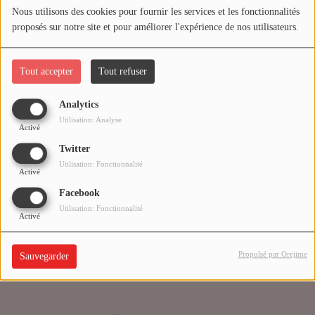
Nous utilisons des cookies pour fournir les services et les fonctionnalités
proposés sur notre site et pour améliorer l'expérience de nos utilisateurs.
Médias
Oups, vous avez
PODCASTS
rencontré une erreur.
Tout accepter
Tout refuser
Analytics
Agenda
Il semble que la page que vous recherchez n’existe plus.
Utilisation: Analyse
Activé
Twitter
Titres diffusés
Utilisation: Fonctionnalité
Activé
Facebook
Se connecter
Utilisation: Fonctionnalité
Activé
Propulsé par Orejime
Sauvegarder