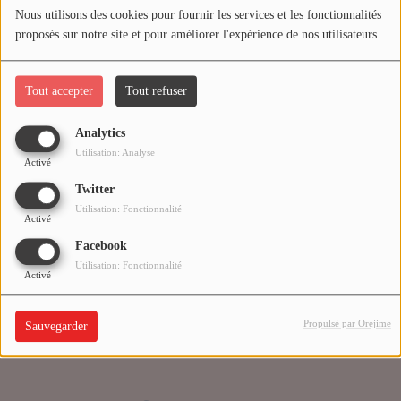
Nous utilisons des cookies pour fournir les services et les fonctionnalités
proposés sur notre site et pour améliorer l'expérience de nos utilisateurs.
Médias
Oups, vous avez
PODCASTS
rencontré une erreur.
Tout accepter
Tout refuser
Analytics
Agenda
Il semble que la page que vous recherchez n’existe plus.
Utilisation: Analyse
Activé
Twitter
Titres diffusés
Utilisation: Fonctionnalité
Activé
Facebook
Se connecter
Utilisation: Fonctionnalité
Activé
Propulsé par Orejime
Sauvegarder