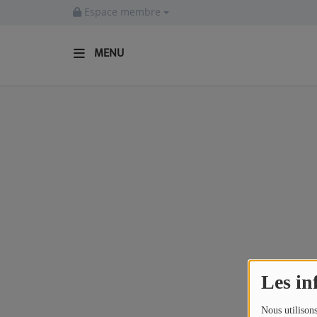
Espace membre
MENU
ACCUEIL
Actualités
INFOS - ALLIER
AGENDA CULTUREL - ALLIER
INFOS POP ROCK
La Radio
Les in
EMISSIONS
Nous utilisons