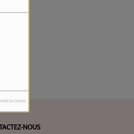
rreur.
opulsé par Orejime
TACTEZ-NOUS