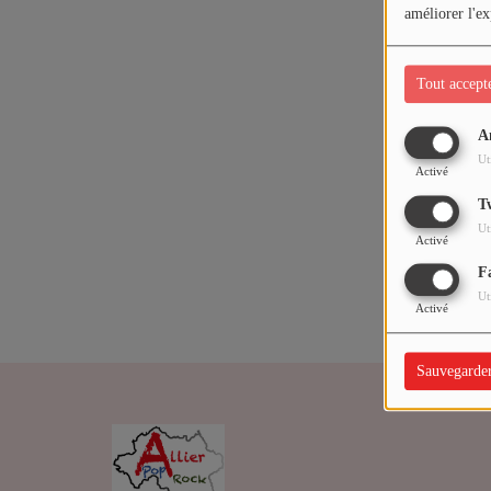
ARTISTES
améliorer l'ex
Médias
Tout accept
PODCASTS
A
Oups,
Ut
Activé
Agenda
T
Ut
Activé
Titres diffusés
F
Ut
Activé
Sauvegarde