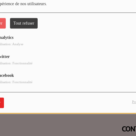
périence de nos utilisateurs.
er
Tout refuser
nalytics
 vous avez rencontré une e
ilisation: Analyse
witter
Il semble que la page que vous recherchez n’existe plus.
ilisation: Fonctionnalité
acebook
ilisation: Fonctionnalité
Pr
r
CON