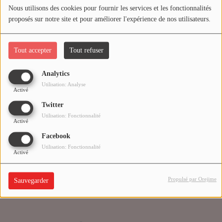
Nous utilisons des cookies pour fournir les services et les fonctionnalités
proposés sur notre site et pour améliorer l'expérience de nos utilisateurs.
Médias
Oups, vous avez
PODCASTS
rencontré une erreur.
Tout accepter
Tout refuser
Analytics
Agenda
Il semble que la page que vous recherchez n’existe plus.
Utilisation: Analyse
Activé
Twitter
Titres diffusés
Utilisation: Fonctionnalité
Activé
Facebook
Se connecter
Utilisation: Fonctionnalité
Activé
Propulsé par Orejime
Sauvegarder