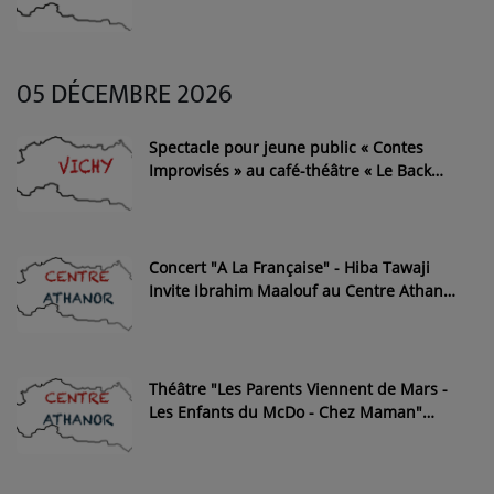
05 DÉCEMBRE 2026
Spectacle pour jeune public « Contes
Improvisés » au café-théâtre « Le Back
Step » de Vichy
Concert "A La Française" - Hiba Tawaji
Invite Ibrahim Maalouf au Centre Athanor
de Montluçon
Théâtre "Les Parents Viennent de Mars -
Les Enfants du McDo - Chez Maman"
dans la salle Epsilon du Centre Athanor
de Montluçon