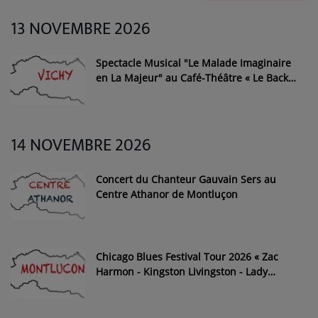
13 NOVEMBRE 2026
Médias
PODCASTS
Spectacle Musical "Le Malade Imaginaire
en La Majeur" au Café-Théâtre « Le Back
Step » de Vichy
Agenda
14 NOVEMBRE 2026
Titres diffusés
Concert du Chanteur Gauvain Sers au
Centre Athanor de Montluçon
Se connecter
Chicago Blues Festival Tour 2026 « Zac
Harmon - Kingston Livingston - Lady
Adrena » au Théâtre Gabrielle Robinne de
Montluçon