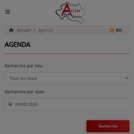
ACCUEIL
Accueil
Agenda
RSS
AGENDA
Actualités
INFOS - ALLIER
Recherche par lieu
AGENDA CULTUREL - ALLIER
INFOS POP ROCK
Recherche par date
La Radio
EMISSIONS
ARTISTES