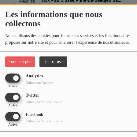
Voix » au Musée Anne-de-Beaujeu de
Moulins
Les informations que nous
collectons
Spectacle Musical "Frissons" au Palais des
Congrès de Vichy
Nous utilisons des cookies pour fournir les services et les fonctionnalités
proposés sur notre site et pour améliorer l'expérience de nos utilisateurs.
23 AOÛT 2026
Tout accepter
Tout refuser
Analytics
Concert du Vichy Jazz Band à l'Opéra de
Vichy
Utilisation: Analyse
Activé
Twitter
Utilisation: Fonctionnalité
Activé
Concert du Groupe "Dezeer" sur
Facebook
l'Esplanade du Casino de Néris-les-Bains
Utilisation: Fonctionnalité
Activé