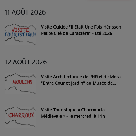
11 AOÛT 2026
Médias
PODCASTS
Visite Guidée "Il Etait Une Fois Hérisson
Petite Cité de Caractère" - Eté 2026
Agenda
12 AOÛT 2026
Titres diffusés
Visite Architecturale de l'Hôtel de Mora
"Entre Cour et Jardin" au Musée de
Se connecter
l'Illustration Jeunesse de Moulins
Visite Touristique « Charroux la
Médiévale » - le mercredi à 11h