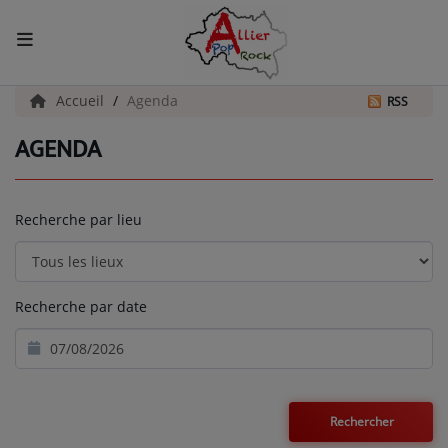
ACCUEIL
Accueil
Agenda
RSS
AGENDA
Actualités
INFOS - ALLIER
Recherche par lieu
AGENDA CULTUREL - ALLIER
INFOS POP ROCK
Recherche par date
La Radio
EMISSIONS
ARTISTES